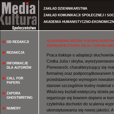
Jump to navigation
ZAKŁAD DZIENNIKARSTWA
ZAKŁAD KOMUNIKACJI SPOŁECZNEJ I SO
AKADEMIA HUMANISTYCZNO-EKONOMICZN
ALEKSANDRA MUCHA: PUŁAPKI ADAPTAC
OD REDAKCJI
AUDIALNYM CIOTKA JULIA I SKRYBA W
REDAKCJA
Praca traktuje o adaptacji słuchowis
Ciotka Julia i skryba, wyreżyserowan
INFORMACJE
Pierwowzór, charakteryzujący się ma
DLA AUTORÓW
formalnej oraz podporządkowaniem bi
CALL FOR
przedstawionego wymogom nowatorski
PAPERS
stanowi szczególnie trudny materiał 
Właściwy kształt estetyczny dzieła 
ZAPORA
GHOSTWRITING
organizuje się bowiem dopiero w kon
czytelnika dochodzi do scalenia wy
NUMERY
ukonstytuowania się nowej jakości. 