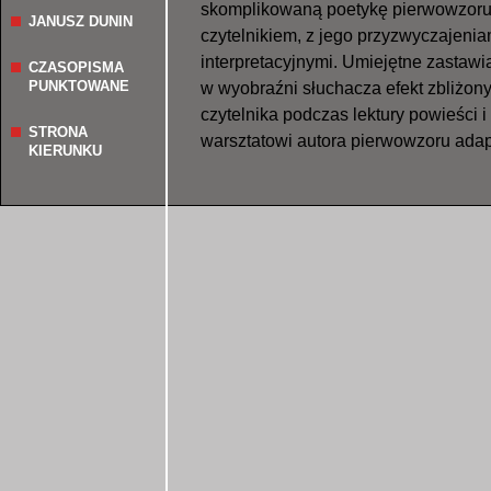
skomplikowaną poetykę pierwowzoru d
JANUSZ DUNIN
czytelnikiem, z jego przyzwyczajeni
interpretacyjnymi. Umiejętne zastaw
CZASOPISMA
PUNKTOWANE
w wyobraźni słuchacza efekt zbliżon
czytelnika podczas lektury powieści 
STRONA
warsztatowi autora pierwowzoru adap
KIERUNKU