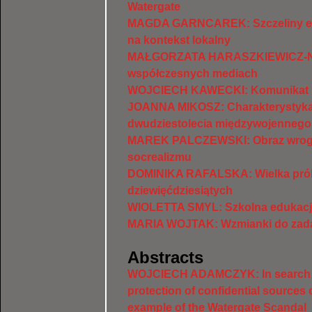
Watergate
MAGDA GARNCAREK: Szczeliny ek
na kontekst lokalny
MAŁGORZATA HARASZKIEWICZ-NI
współczesnych mediach
WOJCIECH KAWECKI: Komunikat p
JOANNA MIKOSZ: Charakterystyka
dwudziestolecia międzywojennego
MAREK PALCZEWSKI: Obraz wroga w
socrealizmu
DOMINIKA RAFALSKA: Wielka próba
dziewięćdziesiątych
WIOLETTA SMYL: Szkolna edukacj
MARIA WOJTAK: Wzmianki do zada
Abstracts
WOJCIECH ADAMCZYK: In search for
protection of confidential sources o
example of the Watergate Scandal