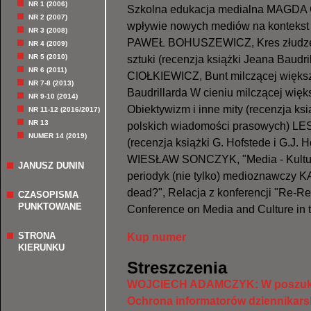
NR 1 (2006)
Szkolna edukacja medialna MAGDA
NR 2 (2007)
wpływie nowych mediów na kontekst
NR 3 (2008)
PAWEŁ BOHUSZEWICZ, Kres złudzeni
NR 4 (2009)
NR 5 (2010)
sztuki (recenzja książki Jeana Baudr
NR 6 (2011)
CIOŁKIEWICZ, Bunt milczącej większo
NR 7-8 (2013)
Baudrillarda W cieniu milczącej w
NR 9-10 (2014)
Obiektywizm i inne mity (recenzja ks
NR 11-12 (2016/2017)
NR 13
polskich wiadomości prasowych) LE
NUMER 14 (2019)
(recenzja książki G. Hofstede i G.J. H
WIESŁAW SONCZYK, "Media - Kultur
JANUSZ DUNIN
periodyk (nie tylko) medioznawczy 
dead?", Relacja z konferencji "Re-R
CZASOPISMA
PUNKTOWANE
Conference on Media and Culture in t
STRONA
Kup numer
KIERUNKU
Streszczenia
WOJCIECH ADAMCZYK: W poszukiw
Ochrona informatorów dziennikarsk