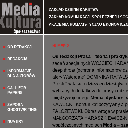
Jump to navigation
ZAKŁAD DZIENNIKARSTWA
ZAKŁAD KOMUNIKACJI SPOŁECZNEJ I SO
AKADEMIA HUMANISTYCZNO-EKONOMICZN
NUMER 2
OD REDAKCJI
Od redakcji
Prasa – teoria i praktyk
REDAKCJA
zadań specjalnych WOJCIECH ADAM
deep throat (ochrona informatorów dz
INFORMACJE
DLA AUTORÓW
afery Watergate) DOMINIKA RAFALSK
Prostu" w latach dziewięćdziesiąty
CALL FOR
wybranych dodatków do prasy codzie
PAPERS
międzywojennego
Media, dyskurs, 
KAWECKI, Komunikat pozytywny a 
ZAPORA
GHOSTWRITING
PALCZEWSKI, Obraz wroga w prasie ł
MAŁGORZATA HARASZKIEWICZ-NIE
NUMERY
współczesnych mediach
Media – sza